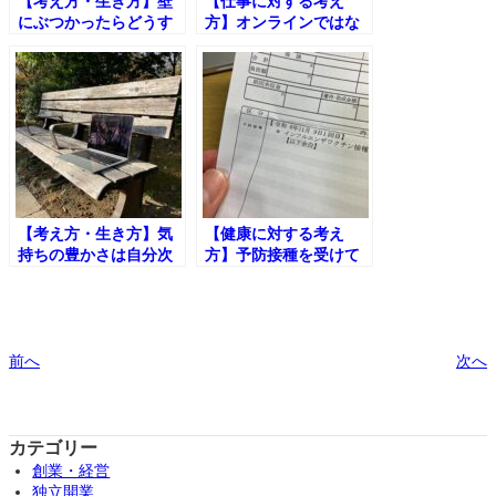
【考え方・生き方】壁
【仕事に対する考え
にぶつかったらどうす
方】オンラインではな
るか
くオフライン、直接会
うことの良さ
【考え方・生き方】気
【健康に対する考え
持ちの豊かさは自分次
方】予防接種を受けて
第、年齢を重ねてもで
きました
きることはある
前へ
次へ
カテゴリー
創業・経営
独立開業