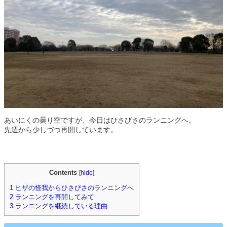
あいにくの曇り空ですが、今日はひさびさのランニングへ。
先週から少しづつ再開しています。
Contents
[
hide
]
1
ヒザの怪我からひさびさのランニングへ
2
ランニングを再開してみて
3
ランニングを継続している理由