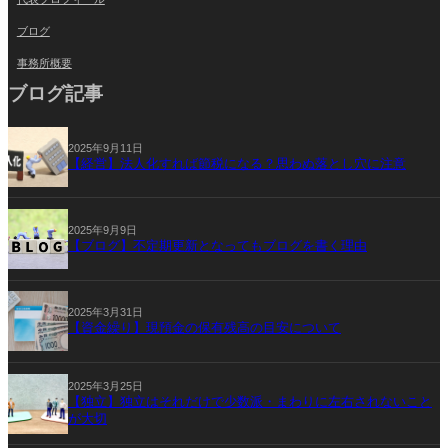
ブログ
事務所概要
ブログ記事
2025年9月11日
【経営】法人化すれば節税になる？思わぬ落とし穴に注意
2025年9月9日
【ブログ】不定期更新となってもブログを書く理由
2025年3月31日
【資金繰り】現預金の保有残高の目安について
2025年3月25日
【独立】独立はそれだけで少数派・まわりに左右されないこと
が大切