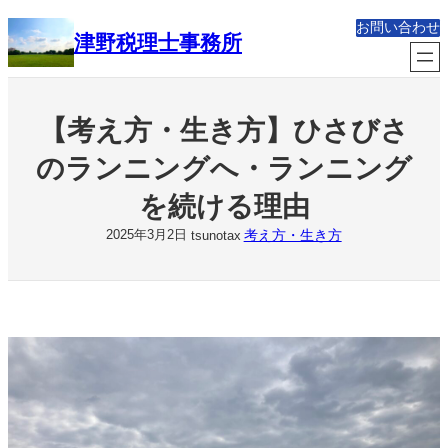
内
お問い合わせ
容
津野税理士事務所
を
ス
キ
ッ
【考え方・生き方】ひさびさ
プ
のランニングへ・ランニング
を続ける理由
考え方・生き方
2025年3月2日
tsunotax